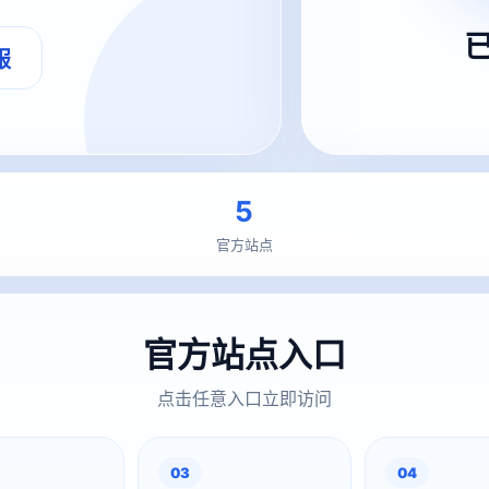
服
5
官方站点
官方站点入口
点击任意入口立即访问
03
04