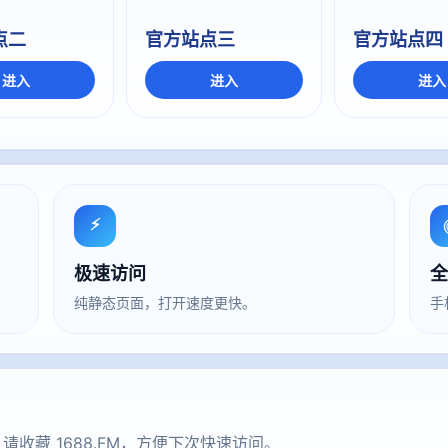
点二
官方站点三
官方站点四
进入
进入
进入
⚡
极速访问
全
纯静态页面，打开速度更快。
手
访问。请收藏 1688.FM，方便下次快速访问。