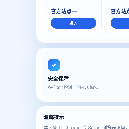
官方站点一
官方站
进入
✓
安全保障
多重安全检测，访问更放心。
温馨提示
建议使用 Chrome 或 Safari 浏览器