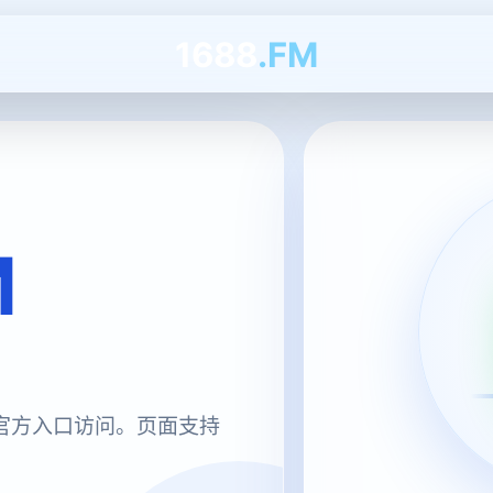
1688
.FM
M
官方入口访问。页面支持